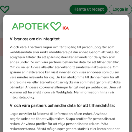
Hämta ut recept
Logga in
Vad letar du efter idag?
Vi bryr oss om din integritet
Unknown error
Vi och våra
1
partners lagrar och får tillgång till personuppgifter som
webbläsardata eller unika identifierare på din enhet. Genom att välja Jag
accepterar tillåter du att spårningstekniker används för de syften som
anges under ”Vi och våra partners behandlar data för att tillhandahålla”.
Om du väljer Avvisa alla eller återkallar ditt samtycke inaktiveras de. Om
spårare är inaktiverade kan visst innehåll och vissa annonser som du ser
vara mindre relevanta för dig. Du kan återkomma till denna meny för att
ändra dina val eller återkalla ditt samtycke när som helst genom att klicka
på länken Anpassa cookieinställningar längst ned på webbsidan. Dina val
kommer att ha effekt inom vår Webbplats. Mer information finns i vår
integritetspolicy.
Vi och våra partners behandlar data för att tillhandahålla:
Lagra och/eller få åtkomst till information på en enhet. Använda
begränsade data för att välja reklam. Skapa profiler för personaliserad
reklam. Använda profiler för att välja personaliserad reklam. Mäta
reklamprestanda. Förstå målgrupper genom statistik eller kombinationer