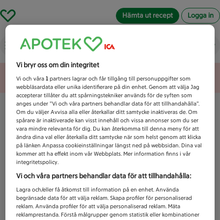
Hämta ut recept
Logga in
Vad letar du efter idag?
Vi bryr oss om din integritet
Unknown error
Vi och våra
1
partners lagrar och får tillgång till personuppgifter som
webbläsardata eller unika identifierare på din enhet. Genom att välja Jag
accepterar tillåter du att spårningstekniker används för de syften som
anges under ”Vi och våra partners behandlar data för att tillhandahålla”.
Om du väljer Avvisa alla eller återkallar ditt samtycke inaktiveras de. Om
spårare är inaktiverade kan visst innehåll och vissa annonser som du ser
vara mindre relevanta för dig. Du kan återkomma till denna meny för att
ändra dina val eller återkalla ditt samtycke när som helst genom att klicka
på länken Anpassa cookieinställningar längst ned på webbsidan. Dina val
kommer att ha effekt inom vår Webbplats. Mer information finns i vår
integritetspolicy.
Vi och våra partners behandlar data för att tillhandahålla:
Lagra och/eller få åtkomst till information på en enhet. Använda
begränsade data för att välja reklam. Skapa profiler för personaliserad
reklam. Använda profiler för att välja personaliserad reklam. Mäta
reklamprestanda. Förstå målgrupper genom statistik eller kombinationer