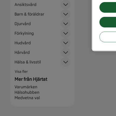
Ansiktsvård
Barn & föräldrar
Djurvård
Förkylning
Hudvård
Hårvård
Hälsa & livsstil
Visa fler
Mer från Hjärtat
Varumärken
Hälsohubben
Medvetna val