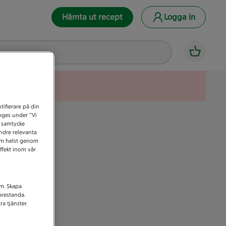
Hämta ut recept
Logga in
tifierare på din
anges under ”Vi
t samtycke
indre relevanta
som helst genom
ffekt inom vår
am. Skapa
prestanda.
a tjänster.