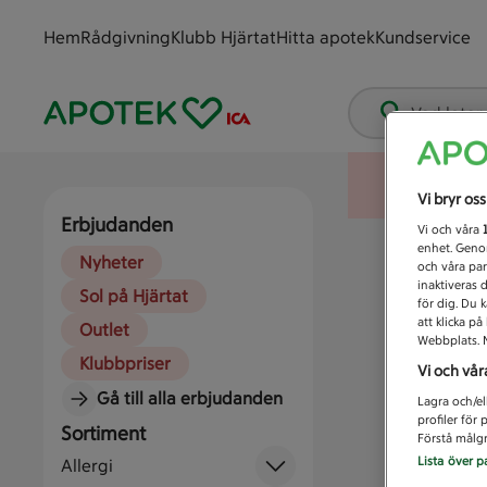
Hem
Rådgivning
Klubb Hjärtat
Hitta apotek
Kundservice
Vad letar
Vi bryr os
Erbjudanden
Vi och våra
enhet. Genom
Nyheter
och våra par
inaktiveras 
Sol på Hjärtat
för dig. Du 
att klicka p
Outlet
Webbplats. M
Klubbpriser
Vi och vår
Gå till alla erbjudanden
Lagra och/el
profiler för
Sortiment
Förstå målgr
Lista över p
Allergi