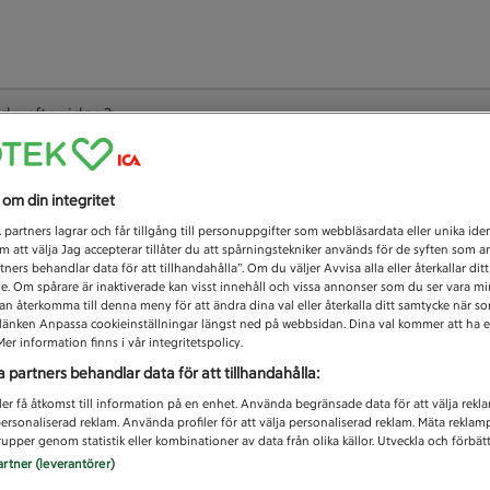
 du efter idag?
Unknown error
s om din integritet
1
partners lagrar och får tillgång till personuppgifter som webbläsardata eller unika iden
 att välja Jag accepterar tillåter du att spårningstekniker används för de syften som 
tners behandlar data för att tillhandahålla”. Om du väljer Avvisa alla eller återkallar dit
de. Om spårare är inaktiverade kan visst innehåll och vissa annonser som du ser vara m
kan återkomma till denna meny för att ändra dina val eller återkalla ditt samtycke när 
å länken Anpassa cookieinställningar längst ned på webbsidan. Dina val kommer att ha e
er information finns i vår integritetspolicy.
a partners behandlar data för att tillhandahålla:
ler få åtkomst till information på en enhet. Använda begränsade data för att välja rekl
 personaliserad reklam. Använda profiler för att välja personaliserad reklam. Mäta reklam
upper genom statistik eller kombinationer av data från olika källor. Utveckla och förbättr
artner (leverantörer)