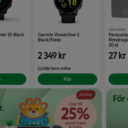
Läkemedel
er 55 Black
Garmin Vivoactive 5
Paraceta
Black/Slate
filmdrag
20 st
2 349 kr
27 kr
Säljs bara online
p
Köp