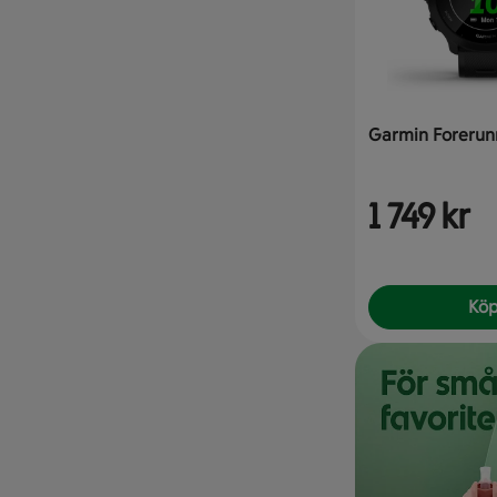
Garmin Forerunn
1 749 kr
Kö