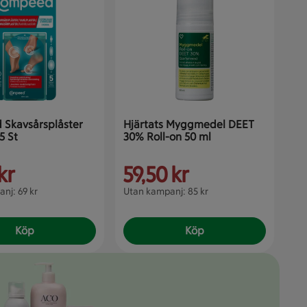
Läk
Skavsårsplåster
Hjärtats Myggmedel DEET
Lo
5 St
30% Roll-on 50 ml
mg
kr
59,50 kr
2
nj: 69 kr
Utan kampanj: 85 kr
Köp
Köp