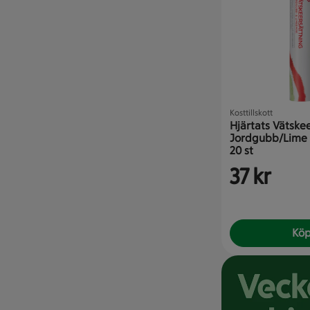
Kosttillskott
Hjärtats Vätske
Jordgubb/Lime 
20 st
37 kr
Kö