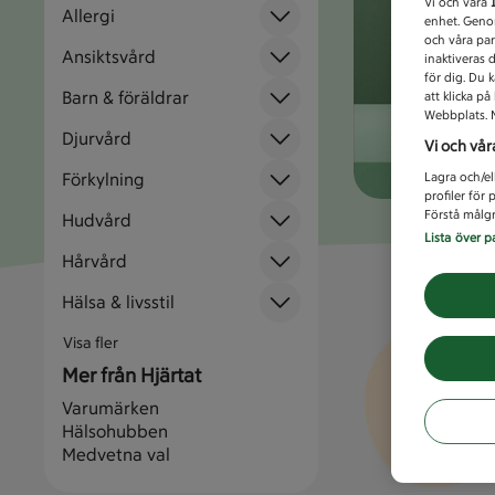
Vi och våra
Allergi
enhet. Genom
och våra par
Ansiktsvård
inaktiveras 
för dig. Du 
Barn & föräldrar
att klicka p
Webbplats. M
Djurvård
Vi och vår
Förkylning
Lagra och/el
profiler för
Förstå målgr
Hudvård
Lista över p
Hårvård
Hälsa & livsstil
Visa fler
Mer från Hjärtat
Varumärken
Hälsohubben
Medvetna val