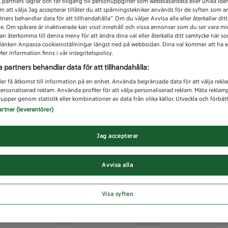
1
partners lagrar och får tillgång till personuppgifter som webbläsardata eller unika iden
 att välja Jag accepterar tillåter du att spårningstekniker används för de syften som 
tners behandlar data för att tillhandahålla”. Om du väljer Avvisa alla eller återkallar dit
de. Om spårare är inaktiverade kan visst innehåll och vissa annonser som du ser vara m
kan återkomma till denna meny för att ändra dina val eller återkalla ditt samtycke när 
å länken Anpassa cookieinställningar längst ned på webbsidan. Dina val kommer att ha e
er information finns i vår integritetspolicy.
a partners behandlar data för att tillhandahålla:
ler få åtkomst till information på en enhet. Använda begränsade data för att välja rekl
 personaliserad reklam. Använda profiler för att välja personaliserad reklam. Mäta reklam
upper genom statistik eller kombinationer av data från olika källor. Utveckla och förbättr
artner (leverantörer)
Jag accepterar
Avvisa alla
Visa syften