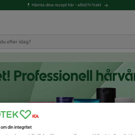
💊 Hämta dina recept här -
alltid fri frakt
 du efter idag?
s om din integritet