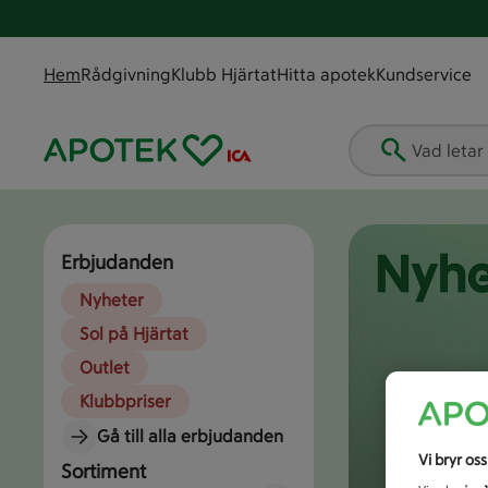
Hem
Rådgivning
Klubb Hjärtat
Hitta apotek
Kundservice
Vad letar
Erbjudanden
Nyheter
Sol på Hjärtat
Outlet
Klubbpriser
Gå till alla erbjudanden
Vi bryr os
Sortiment