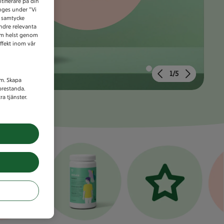
tifierare på din
anges under ”Vi
t samtycke
indre relevanta
som helst genom
ffekt inom vår
1/5
am. Skapa
prestanda.
a tjänster.