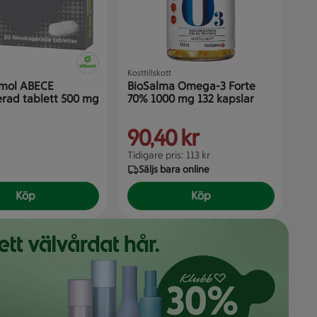
Kosttillskott
Läk
mol ABECE
BioSalma Omega-3 Forte
Ot
erad tablett 500 mg
70% 1000 mg 132 kapslar
ml
90,40 kr
3
Tidigare pris: 113 kr
Säljs bara online
Köp
Köp