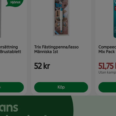
ersättning
Trix Fästingpenna/lasso
Compeed 
Brustablett
Människa 1st
Mix Pack 
52 kr
51,75 
Utan kampa
p
Köp