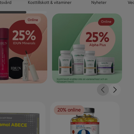
tsvård
Kosttillskott & vitaminer
Nyheter
Vec
20% online