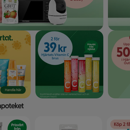
apoteket
Köp 2 f