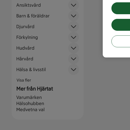
Ansiktsvård
Barn & föräldrar
Djurvård
Förkylning
Hudvård
Hårvård
Hälsa & livsstil
Visa fler
Mer från Hjärtat
Varumärken
Hälsohubben
Medvetna val