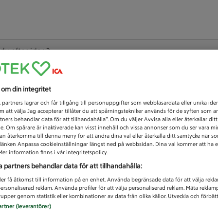
 du efter idag?
Unknown error
s om din integritet
1
partners lagrar och får tillgång till personuppgifter som webbläsardata eller unika iden
 att välja Jag accepterar tillåter du att spårningstekniker används för de syften som 
tners behandlar data för att tillhandahålla”. Om du väljer Avvisa alla eller återkallar dit
de. Om spårare är inaktiverade kan visst innehåll och vissa annonser som du ser vara m
kan återkomma till denna meny för att ändra dina val eller återkalla ditt samtycke när 
å länken Anpassa cookieinställningar längst ned på webbsidan. Dina val kommer att ha e
er information finns i vår integritetspolicy.
a partners behandlar data för att tillhandahålla:
ler få åtkomst till information på en enhet. Använda begränsade data för att välja rekl
 personaliserad reklam. Använda profiler för att välja personaliserad reklam. Mäta reklam
upper genom statistik eller kombinationer av data från olika källor. Utveckla och förbättr
artner (leverantörer)