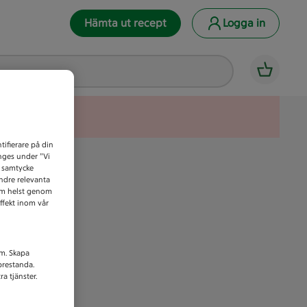
Hämta ut recept
Logga in
tifierare på din
anges under ”Vi
t samtycke
indre relevanta
som helst genom
ffekt inom vår
am. Skapa
prestanda.
a tjänster.