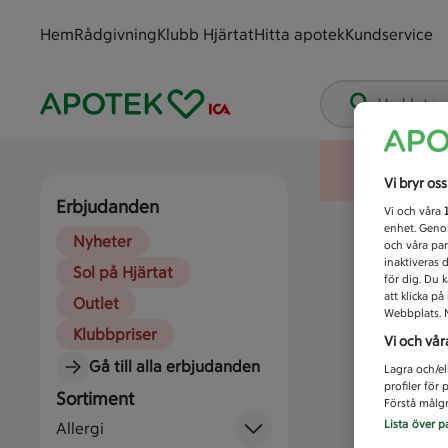
Hem
Rådgivning
Klubb Hjärtat
Hitta apotek
Kundservice
Vad letar
Vi bryr os
Erbjudanden
Vi och våra
enhet. Genom
Nyheter
och våra par
inaktiveras 
Sol på Hjärtat
för dig. Du 
att klicka p
Outlet
Webbplats. M
Klubbpriser
Vi och vår
Gå till alla erbjudanden
Lagra och/el
profiler för
Sortiment
Förstå målgr
Lista över p
Allergi