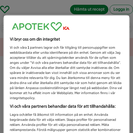
Hämta ut recept
Logga in
Vad letar du efter idag?
Vi bryr oss om din integritet
Unknown error
Vi och våra
1
partners lagrar och får tillgång till personuppgifter som
webbläsardata eller unika identifierare på din enhet. Genom att välja Jag
accepterar tillåter du att spårningstekniker används för de syften som
anges under ”Vi och våra partners behandlar data för att tillhandahålla”.
Om du väljer Avvisa alla eller återkallar ditt samtycke inaktiveras de. Om
spårare är inaktiverade kan visst innehåll och vissa annonser som du ser
vara mindre relevanta för dig. Du kan återkomma till denna meny för att
ändra dina val eller återkalla ditt samtycke när som helst genom att klicka
på länken Anpassa cookieinställningar längst ned på webbsidan. Dina val
kommer att ha effekt inom vår Webbplats. Mer information finns i vår
integritetspolicy.
Vi och våra partners behandlar data för att tillhandahålla:
Lagra och/eller få åtkomst till information på en enhet. Använda
begränsade data för att välja reklam. Skapa profiler för personaliserad
reklam. Använda profiler för att välja personaliserad reklam. Mäta
reklamprestanda. Förstå målgrupper genom statistik eller kombinationer