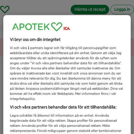
Hämta ut recept
Logga in
Vad letar du efter idag?
Vi bryr oss om din integritet
Unknown error
Vi och våra
1
partners lagrar och får tillgång till personuppgifter som
webbläsardata eller unika identifierare på din enhet. Genom att välja Jag
accepterar tillåter du att spårningstekniker används för de syften som
anges under ”Vi och våra partners behandlar data för att tillhandahålla”.
Om du väljer Avvisa alla eller återkallar ditt samtycke inaktiveras de. Om
spårare är inaktiverade kan visst innehåll och vissa annonser som du ser
vara mindre relevanta för dig. Du kan återkomma till denna meny för att
ändra dina val eller återkalla ditt samtycke när som helst genom att klicka
på länken Anpassa cookieinställningar längst ned på webbsidan. Dina val
kommer att ha effekt inom vår Webbplats. Mer information finns i vår
integritetspolicy.
Vi och våra partners behandlar data för att tillhandahålla:
Lagra och/eller få åtkomst till information på en enhet. Använda
begränsade data för att välja reklam. Skapa profiler för personaliserad
reklam. Använda profiler för att välja personaliserad reklam. Mäta
reklamprestanda. Förstå målgrupper genom statistik eller kombinationer