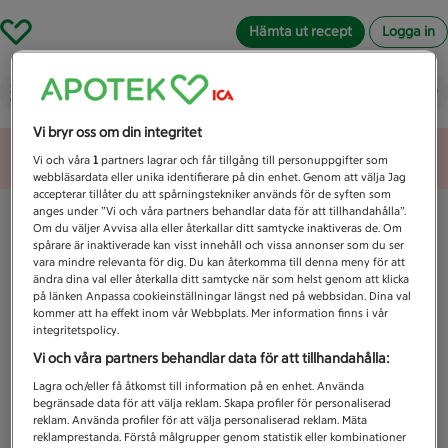
Hämta ut recept
Logga in
Vad letar du efter idag?
Vi bryr oss om din integritet
Unknown error
Vi och våra
1
partners lagrar och får tillgång till personuppgifter som
webbläsardata eller unika identifierare på din enhet. Genom att välja Jag
accepterar tillåter du att spårningstekniker används för de syften som
anges under ”Vi och våra partners behandlar data för att tillhandahålla”.
Om du väljer Avvisa alla eller återkallar ditt samtycke inaktiveras de. Om
spårare är inaktiverade kan visst innehåll och vissa annonser som du ser
vara mindre relevanta för dig. Du kan återkomma till denna meny för att
ändra dina val eller återkalla ditt samtycke när som helst genom att klicka
på länken Anpassa cookieinställningar längst ned på webbsidan. Dina val
kommer att ha effekt inom vår Webbplats. Mer information finns i vår
integritetspolicy.
Vi och våra partners behandlar data för att tillhandahålla:
Lagra och/eller få åtkomst till information på en enhet. Använda
begränsade data för att välja reklam. Skapa profiler för personaliserad
reklam. Använda profiler för att välja personaliserad reklam. Mäta
reklamprestanda. Förstå målgrupper genom statistik eller kombinationer