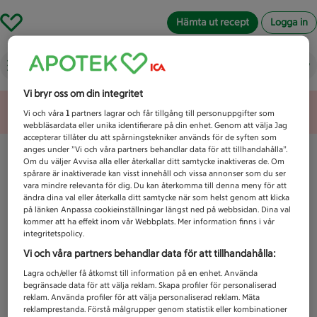
Hämta ut recept
Logga in
Vad letar du efter idag?
Vi bryr oss om din integritet
Unknown error
Vi och våra
1
partners lagrar och får tillgång till personuppgifter som
webbläsardata eller unika identifierare på din enhet. Genom att välja Jag
accepterar tillåter du att spårningstekniker används för de syften som
anges under ”Vi och våra partners behandlar data för att tillhandahålla”.
Om du väljer Avvisa alla eller återkallar ditt samtycke inaktiveras de. Om
spårare är inaktiverade kan visst innehåll och vissa annonser som du ser
vara mindre relevanta för dig. Du kan återkomma till denna meny för att
ändra dina val eller återkalla ditt samtycke när som helst genom att klicka
på länken Anpassa cookieinställningar längst ned på webbsidan. Dina val
kommer att ha effekt inom vår Webbplats. Mer information finns i vår
integritetspolicy.
Vi och våra partners behandlar data för att tillhandahålla:
Lagra och/eller få åtkomst till information på en enhet. Använda
begränsade data för att välja reklam. Skapa profiler för personaliserad
reklam. Använda profiler för att välja personaliserad reklam. Mäta
reklamprestanda. Förstå målgrupper genom statistik eller kombinationer