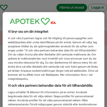
Hämta ut recept
Logga in
Vad letar du efter idag?
Vi bryr oss om din integritet
Unknown error
Vi och våra
1
partners lagrar och får tillgång till personuppgifter som
webbläsardata eller unika identifierare på din enhet. Genom att välja Jag
accepterar tillåter du att spårningstekniker används för de syften som
anges under ”Vi och våra partners behandlar data för att tillhandahålla”.
Om du väljer Avvisa alla eller återkallar ditt samtycke inaktiveras de. Om
spårare är inaktiverade kan visst innehåll och vissa annonser som du ser
vara mindre relevanta för dig. Du kan återkomma till denna meny för att
ändra dina val eller återkalla ditt samtycke när som helst genom att klicka
på länken Anpassa cookieinställningar längst ned på webbsidan. Dina val
kommer att ha effekt inom vår Webbplats. Mer information finns i vår
integritetspolicy.
Vi och våra partners behandlar data för att tillhandahålla:
Lagra och/eller få åtkomst till information på en enhet. Använda
begränsade data för att välja reklam. Skapa profiler för personaliserad
reklam. Använda profiler för att välja personaliserad reklam. Mäta
reklamprestanda. Förstå målgrupper genom statistik eller kombinationer