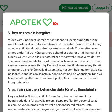
Hämta ut recept
Logga in
Vad letar du efter idag?
Vi bryr oss om din integritet
Unknown error
Vi och våra
1
partners lagrar och får tillgång till personuppgifter som
webbläsardata eller unika identifierare på din enhet. Genom att välja Jag
accepterar tillåter du att spårningstekniker används för de syften som
anges under ”Vi och våra partners behandlar data för att tillhandahålla”.
Om du väljer Avvisa alla eller återkallar ditt samtycke inaktiveras de. Om
spårare är inaktiverade kan visst innehåll och vissa annonser som du ser
vara mindre relevanta för dig. Du kan återkomma till denna meny för att
ändra dina val eller återkalla ditt samtycke när som helst genom att klicka
på länken Anpassa cookieinställningar längst ned på webbsidan. Dina val
kommer att ha effekt inom vår Webbplats. Mer information finns i vår
integritetspolicy.
Vi och våra partners behandlar data för att tillhandahålla:
Lagra och/eller få åtkomst till information på en enhet. Använda
begränsade data för att välja reklam. Skapa profiler för personaliserad
reklam. Använda profiler för att välja personaliserad reklam. Mäta
reklamprestanda. Förstå målgrupper genom statistik eller kombinationer