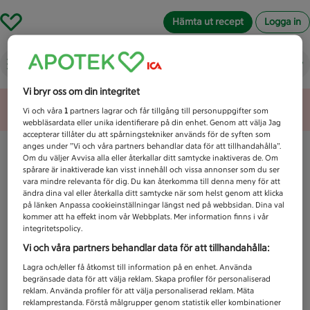
Hämta ut recept
Logga in
Vad letar du efter idag?
Vi bryr oss om din integritet
Unknown error
Vi och våra
1
partners lagrar och får tillgång till personuppgifter som
webbläsardata eller unika identifierare på din enhet. Genom att välja Jag
accepterar tillåter du att spårningstekniker används för de syften som
anges under ”Vi och våra partners behandlar data för att tillhandahålla”.
Om du väljer Avvisa alla eller återkallar ditt samtycke inaktiveras de. Om
spårare är inaktiverade kan visst innehåll och vissa annonser som du ser
vara mindre relevanta för dig. Du kan återkomma till denna meny för att
ändra dina val eller återkalla ditt samtycke när som helst genom att klicka
på länken Anpassa cookieinställningar längst ned på webbsidan. Dina val
kommer att ha effekt inom vår Webbplats. Mer information finns i vår
integritetspolicy.
Vi och våra partners behandlar data för att tillhandahålla:
Lagra och/eller få åtkomst till information på en enhet. Använda
begränsade data för att välja reklam. Skapa profiler för personaliserad
reklam. Använda profiler för att välja personaliserad reklam. Mäta
reklamprestanda. Förstå målgrupper genom statistik eller kombinationer