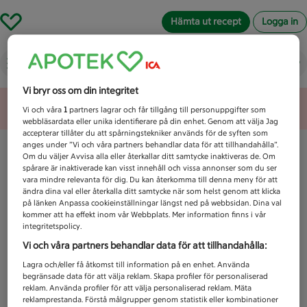
Hämta ut recept
Logga in
Vad letar du efter idag?
Vi bryr oss om din integritet
Unknown error
Vi och våra
1
partners lagrar och får tillgång till personuppgifter som
webbläsardata eller unika identifierare på din enhet. Genom att välja Jag
accepterar tillåter du att spårningstekniker används för de syften som
anges under ”Vi och våra partners behandlar data för att tillhandahålla”.
Om du väljer Avvisa alla eller återkallar ditt samtycke inaktiveras de. Om
spårare är inaktiverade kan visst innehåll och vissa annonser som du ser
vara mindre relevanta för dig. Du kan återkomma till denna meny för att
ändra dina val eller återkalla ditt samtycke när som helst genom att klicka
på länken Anpassa cookieinställningar längst ned på webbsidan. Dina val
kommer att ha effekt inom vår Webbplats. Mer information finns i vår
integritetspolicy.
Vi och våra partners behandlar data för att tillhandahålla:
Lagra och/eller få åtkomst till information på en enhet. Använda
begränsade data för att välja reklam. Skapa profiler för personaliserad
reklam. Använda profiler för att välja personaliserad reklam. Mäta
reklamprestanda. Förstå målgrupper genom statistik eller kombinationer