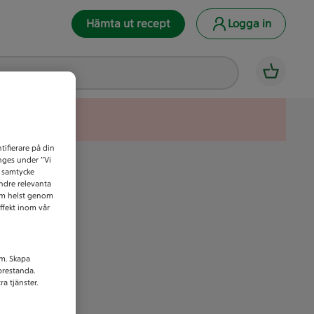
Hämta ut recept
Logga in
tifierare på din
anges under ”Vi
t samtycke
indre relevanta
som helst genom
ffekt inom vår
am. Skapa
prestanda.
a tjänster.