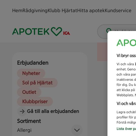
Hem
Rådgivning
Klubb Hjärtat
Hitta apotek
Kundservice
Vad letar
Vi bryr os
Erbjudanden
Vi och våra
enhet. Genom
Nyheter
och våra par
inaktiveras 
Sol på Hjärtat
för dig. Du 
att klicka p
Outlet
Webbplats. M
Klubbpriser
Vi och vår
Gå till alla erbjudanden
Lagra och/el
profiler för
Sortiment
Förstå målgr
Lista över p
Allergi