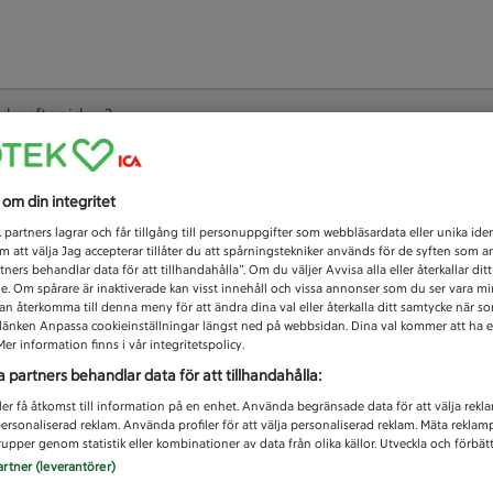
 du efter idag?
Unknown error
s om din integritet
1
partners lagrar och får tillgång till personuppgifter som webbläsardata eller unika iden
 att välja Jag accepterar tillåter du att spårningstekniker används för de syften som 
tners behandlar data för att tillhandahålla”. Om du väljer Avvisa alla eller återkallar dit
de. Om spårare är inaktiverade kan visst innehåll och vissa annonser som du ser vara m
kan återkomma till denna meny för att ändra dina val eller återkalla ditt samtycke när 
å länken Anpassa cookieinställningar längst ned på webbsidan. Dina val kommer att ha e
er information finns i vår integritetspolicy.
a partners behandlar data för att tillhandahålla:
ler få åtkomst till information på en enhet. Använda begränsade data för att välja rekl
 personaliserad reklam. Använda profiler för att välja personaliserad reklam. Mäta reklam
upper genom statistik eller kombinationer av data från olika källor. Utveckla och förbättr
artner (leverantörer)