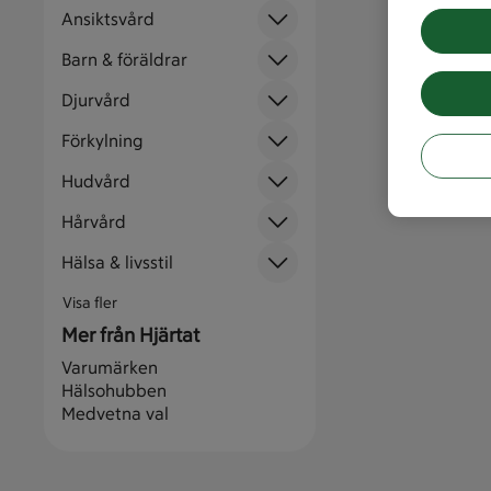
Ansiktsvård
Barn & föräldrar
Djurvård
Förkylning
Hudvård
Hårvård
Hälsa & livsstil
Visa fler
Mer från Hjärtat
Varumärken
Hälsohubben
Medvetna val