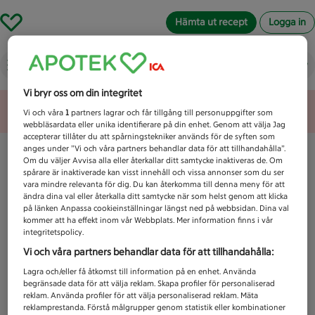
Hämta ut recept
Logga in
Vad letar du efter idag?
Vi bryr oss om din integritet
Unknown error
Vi och våra
1
partners lagrar och får tillgång till personuppgifter som
webbläsardata eller unika identifierare på din enhet. Genom att välja Jag
accepterar tillåter du att spårningstekniker används för de syften som
anges under ”Vi och våra partners behandlar data för att tillhandahålla”.
Om du väljer Avvisa alla eller återkallar ditt samtycke inaktiveras de. Om
spårare är inaktiverade kan visst innehåll och vissa annonser som du ser
vara mindre relevanta för dig. Du kan återkomma till denna meny för att
ändra dina val eller återkalla ditt samtycke när som helst genom att klicka
på länken Anpassa cookieinställningar längst ned på webbsidan. Dina val
kommer att ha effekt inom vår Webbplats. Mer information finns i vår
integritetspolicy.
Vi och våra partners behandlar data för att tillhandahålla:
Lagra och/eller få åtkomst till information på en enhet. Använda
begränsade data för att välja reklam. Skapa profiler för personaliserad
reklam. Använda profiler för att välja personaliserad reklam. Mäta
reklamprestanda. Förstå målgrupper genom statistik eller kombinationer