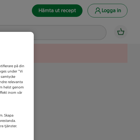
Hämta ut recept
Logga in
tifierare på din
anges under ”Vi
t samtycke
indre relevanta
som helst genom
ffekt inom vår
am. Skapa
prestanda.
a tjänster.