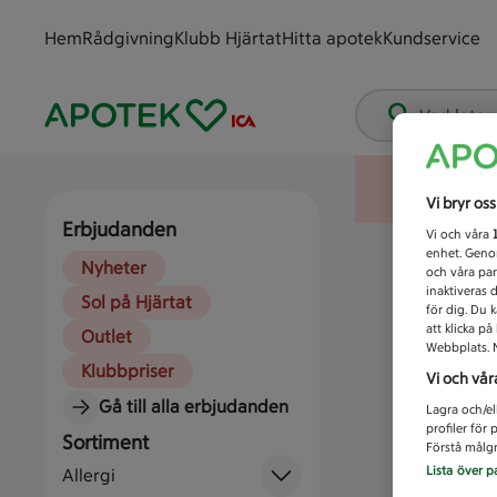
Hem
Rådgivning
Klubb Hjärtat
Hitta apotek
Kundservice
Vad letar
Vi bryr os
Erbjudanden
Vi och våra
enhet. Genom
Nyheter
och våra par
inaktiveras 
Sol på Hjärtat
för dig. Du 
att klicka p
Outlet
Webbplats. M
Klubbpriser
Vi och vår
Gå till alla erbjudanden
Lagra och/el
profiler för
Sortiment
Förstå målgr
Lista över p
Allergi