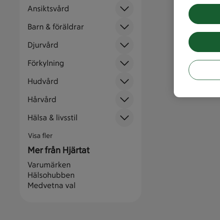
Ansiktsvård
Barn & föräldrar
Djurvård
Förkylning
Hudvård
Hårvård
Hälsa & livsstil
Visa fler
Mer från Hjärtat
Varumärken
Hälsohubben
Medvetna val