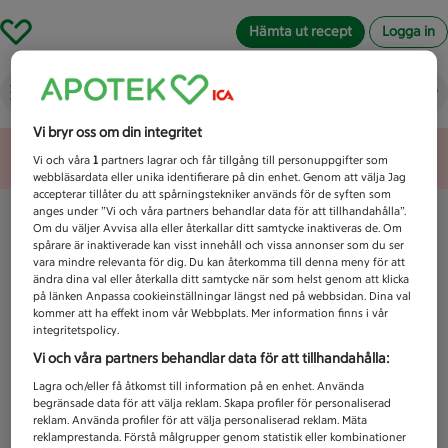
Hämta ut recept
Logga in
Vad letar du efter idag?
Vi bryr oss om din integritet
Unknown error
Vi och våra
1
partners lagrar och får tillgång till personuppgifter som
webbläsardata eller unika identifierare på din enhet. Genom att välja Jag
accepterar tillåter du att spårningstekniker används för de syften som
anges under ”Vi och våra partners behandlar data för att tillhandahålla”.
Om du väljer Avvisa alla eller återkallar ditt samtycke inaktiveras de. Om
spårare är inaktiverade kan visst innehåll och vissa annonser som du ser
vara mindre relevanta för dig. Du kan återkomma till denna meny för att
ändra dina val eller återkalla ditt samtycke när som helst genom att klicka
på länken Anpassa cookieinställningar längst ned på webbsidan. Dina val
kommer att ha effekt inom vår Webbplats. Mer information finns i vår
integritetspolicy.
Vi och våra partners behandlar data för att tillhandahålla:
Lagra och/eller få åtkomst till information på en enhet. Använda
begränsade data för att välja reklam. Skapa profiler för personaliserad
reklam. Använda profiler för att välja personaliserad reklam. Mäta
reklamprestanda. Förstå målgrupper genom statistik eller kombinationer