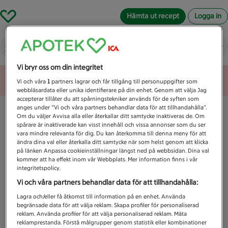
Hämta ut recept
Logga in
Vad letar du efter idag?
Vi bryr oss om din integritet
Unknown error
Vi och våra
1
partners lagrar och får tillgång till personuppgifter som
webbläsardata eller unika identifierare på din enhet. Genom att välja Jag
accepterar tillåter du att spårningstekniker används för de syften som
anges under ”Vi och våra partners behandlar data för att tillhandahålla”.
Om du väljer Avvisa alla eller återkallar ditt samtycke inaktiveras de. Om
spårare är inaktiverade kan visst innehåll och vissa annonser som du ser
vara mindre relevanta för dig. Du kan återkomma till denna meny för att
ändra dina val eller återkalla ditt samtycke när som helst genom att klicka
på länken Anpassa cookieinställningar längst ned på webbsidan. Dina val
kommer att ha effekt inom vår Webbplats. Mer information finns i vår
integritetspolicy.
Vi och våra partners behandlar data för att tillhandahålla:
Lagra och/eller få åtkomst till information på en enhet. Använda
begränsade data för att välja reklam. Skapa profiler för personaliserad
reklam. Använda profiler för att välja personaliserad reklam. Mäta
reklamprestanda. Förstå målgrupper genom statistik eller kombinationer