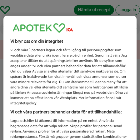
Hämta ut recept
Logga in
Vad letar du efter idag?
Vi bryr oss om din integritet
Unknown error
Vi och våra
1
partners lagrar och får tillgång till personuppgifter som
webbläsardata eller unika identifierare på din enhet. Genom att välja Jag
accepterar tillåter du att spårningstekniker används för de syften som
anges under ”Vi och våra partners behandlar data för att tillhandahålla”.
Om du väljer Avvisa alla eller återkallar ditt samtycke inaktiveras de. Om
spårare är inaktiverade kan visst innehåll och vissa annonser som du ser
vara mindre relevanta för dig. Du kan återkomma till denna meny för att
ändra dina val eller återkalla ditt samtycke när som helst genom att klicka
på länken Anpassa cookieinställningar längst ned på webbsidan. Dina val
kommer att ha effekt inom vår Webbplats. Mer information finns i vår
integritetspolicy.
Vi och våra partners behandlar data för att tillhandahålla:
Lagra och/eller få åtkomst till information på en enhet. Använda
begränsade data för att välja reklam. Skapa profiler för personaliserad
reklam. Använda profiler för att välja personaliserad reklam. Mäta
reklamprestanda. Förstå målgrupper genom statistik eller kombinationer