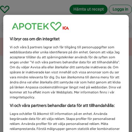
Hämta ut recept
Logga in
Vad letar du efter idag?
Vi bryr oss om din integritet
Unknown error
Vi och våra
1
partners lagrar och får tillgång till personuppgifter som
webbläsardata eller unika identifierare på din enhet. Genom att välja Jag
accepterar tillåter du att spårningstekniker används för de syften som
anges under ”Vi och våra partners behandlar data för att tillhandahålla”.
Om du väljer Avvisa alla eller återkallar ditt samtycke inaktiveras de. Om
spårare är inaktiverade kan visst innehåll och vissa annonser som du ser
vara mindre relevanta för dig. Du kan återkomma till denna meny för att
ändra dina val eller återkalla ditt samtycke när som helst genom att klicka
på länken Anpassa cookieinställningar längst ned på webbsidan. Dina val
kommer att ha effekt inom vår Webbplats. Mer information finns i vår
integritetspolicy.
Vi och våra partners behandlar data för att tillhandahålla:
Lagra och/eller få åtkomst till information på en enhet. Använda
begränsade data för att välja reklam. Skapa profiler för personaliserad
reklam. Använda profiler för att välja personaliserad reklam. Mäta
reklamprestanda. Förstå målgrupper genom statistik eller kombinationer