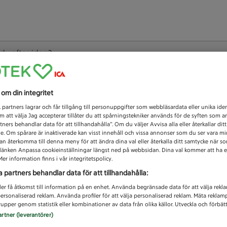
 du efter idag?
Unknown error
s om din integritet
1
partners lagrar och får tillgång till personuppgifter som webbläsardata eller unika iden
 att välja Jag accepterar tillåter du att spårningstekniker används för de syften som 
tners behandlar data för att tillhandahålla”. Om du väljer Avvisa alla eller återkallar dit
de. Om spårare är inaktiverade kan visst innehåll och vissa annonser som du ser vara m
kan återkomma till denna meny för att ändra dina val eller återkalla ditt samtycke när 
å länken Anpassa cookieinställningar längst ned på webbsidan. Dina val kommer att ha e
er information finns i vår integritetspolicy.
a partners behandlar data för att tillhandahålla:
ler få åtkomst till information på en enhet. Använda begränsade data för att välja rekl
 personaliserad reklam. Använda profiler för att välja personaliserad reklam. Mäta reklam
upper genom statistik eller kombinationer av data från olika källor. Utveckla och förbättr
artner (leverantörer)