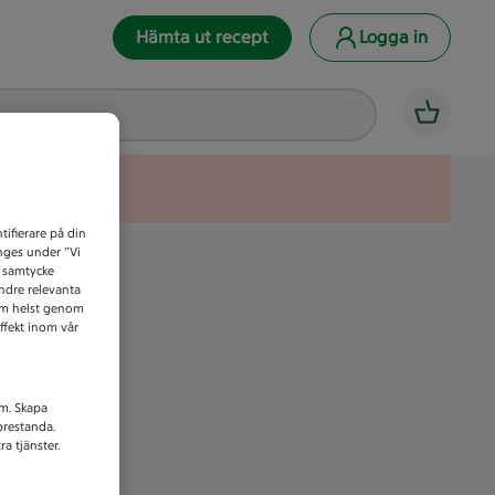
Hämta ut recept
Logga in
tifierare på din
anges under ”Vi
t samtycke
indre relevanta
som helst genom
ffekt inom vår
am. Skapa
prestanda.
a tjänster.