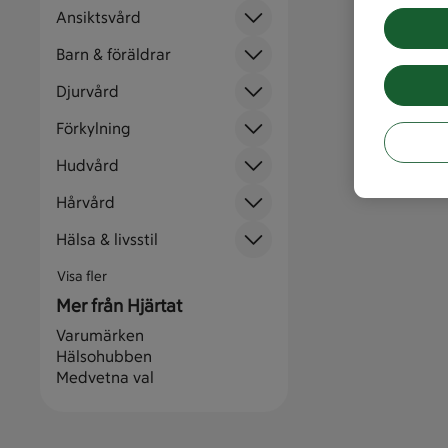
Ansiktsvård
Barn & föräldrar
Djurvård
Förkylning
Hudvård
Hårvård
Hälsa & livsstil
Visa fler
Mer från Hjärtat
Varumärken
Hälsohubben
Medvetna val