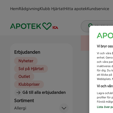
Hem
Rådgivning
Klubb Hjärtat
Hitta apotek
Kundservice
Vad letar
Vi bryr os
Erbjudanden
Vi och våra
enhet. Genom
Nyheter
och våra par
inaktiveras 
Sol på Hjärtat
för dig. Du 
att klicka p
Outlet
Webbplats. M
Klubbpriser
Vi och vår
Gå till alla erbjudanden
Lagra och/el
profiler för
Sortiment
Förstå målgr
Lista över p
Allergi