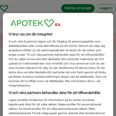
Hämta ut recept
Logga in
Vad letar du efter idag?
Vi bryr oss om din integritet
Unknown error
Vi och våra
1
partners lagrar och får tillgång till personuppgifter som
webbläsardata eller unika identifierare på din enhet. Genom att välja Jag
accepterar tillåter du att spårningstekniker används för de syften som
anges under ”Vi och våra partners behandlar data för att tillhandahålla”.
Om du väljer Avvisa alla eller återkallar ditt samtycke inaktiveras de. Om
spårare är inaktiverade kan visst innehåll och vissa annonser som du ser
vara mindre relevanta för dig. Du kan återkomma till denna meny för att
ändra dina val eller återkalla ditt samtycke när som helst genom att klicka
på länken Anpassa cookieinställningar längst ned på webbsidan. Dina val
kommer att ha effekt inom vår Webbplats. Mer information finns i vår
integritetspolicy.
Vi och våra partners behandlar data för att tillhandahålla:
Lagra och/eller få åtkomst till information på en enhet. Använda
begränsade data för att välja reklam. Skapa profiler för personaliserad
reklam. Använda profiler för att välja personaliserad reklam. Mäta
reklamprestanda. Förstå målgrupper genom statistik eller kombinationer