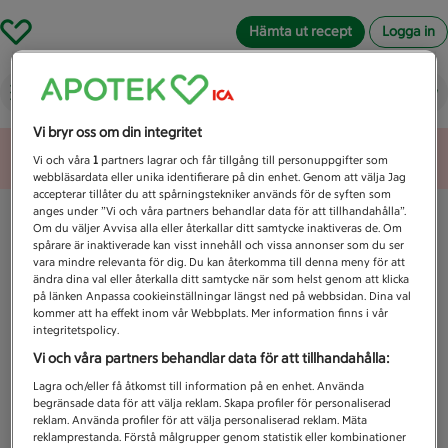
Hämta ut recept
Logga in
Vad letar du efter idag?
Vi bryr oss om din integritet
Unknown error
Vi och våra
1
partners lagrar och får tillgång till personuppgifter som
webbläsardata eller unika identifierare på din enhet. Genom att välja Jag
accepterar tillåter du att spårningstekniker används för de syften som
anges under ”Vi och våra partners behandlar data för att tillhandahålla”.
Om du väljer Avvisa alla eller återkallar ditt samtycke inaktiveras de. Om
spårare är inaktiverade kan visst innehåll och vissa annonser som du ser
vara mindre relevanta för dig. Du kan återkomma till denna meny för att
ändra dina val eller återkalla ditt samtycke när som helst genom att klicka
på länken Anpassa cookieinställningar längst ned på webbsidan. Dina val
kommer att ha effekt inom vår Webbplats. Mer information finns i vår
integritetspolicy.
Vi och våra partners behandlar data för att tillhandahålla:
Lagra och/eller få åtkomst till information på en enhet. Använda
begränsade data för att välja reklam. Skapa profiler för personaliserad
reklam. Använda profiler för att välja personaliserad reklam. Mäta
reklamprestanda. Förstå målgrupper genom statistik eller kombinationer