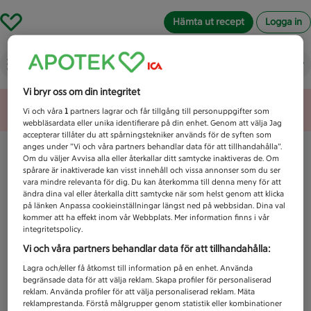
Hämta ut recept
Logga in
Vad letar du efter idag?
Vi bryr oss om din integritet
Unknown error
Vi och våra
1
partners lagrar och får tillgång till personuppgifter som
webbläsardata eller unika identifierare på din enhet. Genom att välja Jag
accepterar tillåter du att spårningstekniker används för de syften som
anges under ”Vi och våra partners behandlar data för att tillhandahålla”.
Om du väljer Avvisa alla eller återkallar ditt samtycke inaktiveras de. Om
spårare är inaktiverade kan visst innehåll och vissa annonser som du ser
vara mindre relevanta för dig. Du kan återkomma till denna meny för att
ändra dina val eller återkalla ditt samtycke när som helst genom att klicka
på länken Anpassa cookieinställningar längst ned på webbsidan. Dina val
kommer att ha effekt inom vår Webbplats. Mer information finns i vår
integritetspolicy.
Vi och våra partners behandlar data för att tillhandahålla:
Lagra och/eller få åtkomst till information på en enhet. Använda
begränsade data för att välja reklam. Skapa profiler för personaliserad
reklam. Använda profiler för att välja personaliserad reklam. Mäta
reklamprestanda. Förstå målgrupper genom statistik eller kombinationer