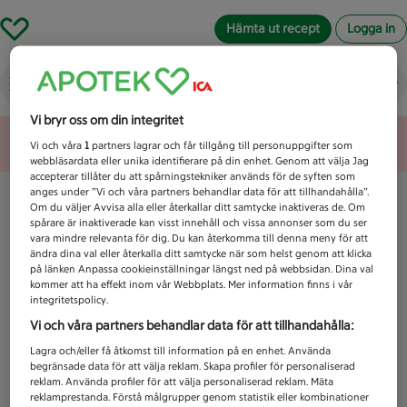
Hämta ut recept
Logga in
Vad letar du efter idag?
Vi bryr oss om din integritet
Unknown error
Vi och våra
1
partners lagrar och får tillgång till personuppgifter som
webbläsardata eller unika identifierare på din enhet. Genom att välja Jag
accepterar tillåter du att spårningstekniker används för de syften som
anges under ”Vi och våra partners behandlar data för att tillhandahålla”.
Om du väljer Avvisa alla eller återkallar ditt samtycke inaktiveras de. Om
spårare är inaktiverade kan visst innehåll och vissa annonser som du ser
vara mindre relevanta för dig. Du kan återkomma till denna meny för att
ändra dina val eller återkalla ditt samtycke när som helst genom att klicka
på länken Anpassa cookieinställningar längst ned på webbsidan. Dina val
kommer att ha effekt inom vår Webbplats. Mer information finns i vår
integritetspolicy.
Vi och våra partners behandlar data för att tillhandahålla:
Lagra och/eller få åtkomst till information på en enhet. Använda
begränsade data för att välja reklam. Skapa profiler för personaliserad
reklam. Använda profiler för att välja personaliserad reklam. Mäta
reklamprestanda. Förstå målgrupper genom statistik eller kombinationer