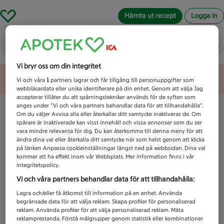
Hämta ut recept
Logga in
Vad letar du efter idag?
Vi bryr oss om din integritet
Unknown error
Vi och våra
1
partners lagrar och får tillgång till personuppgifter som
webbläsardata eller unika identifierare på din enhet. Genom att välja Jag
accepterar tillåter du att spårningstekniker används för de syften som
anges under ”Vi och våra partners behandlar data för att tillhandahålla”.
Om du väljer Avvisa alla eller återkallar ditt samtycke inaktiveras de. Om
spårare är inaktiverade kan visst innehåll och vissa annonser som du ser
vara mindre relevanta för dig. Du kan återkomma till denna meny för att
ändra dina val eller återkalla ditt samtycke när som helst genom att klicka
på länken Anpassa cookieinställningar längst ned på webbsidan. Dina val
kommer att ha effekt inom vår Webbplats. Mer information finns i vår
integritetspolicy.
Vi och våra partners behandlar data för att tillhandahålla:
Lagra och/eller få åtkomst till information på en enhet. Använda
begränsade data för att välja reklam. Skapa profiler för personaliserad
reklam. Använda profiler för att välja personaliserad reklam. Mäta
reklamprestanda. Förstå målgrupper genom statistik eller kombinationer