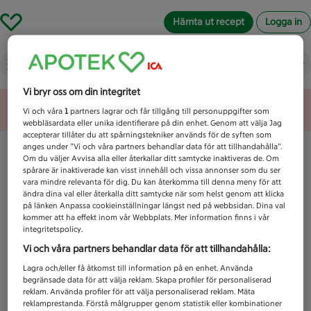
Hämta ut recept
Logga in
Vad letar du efter idag?
Vi bryr oss om din integritet
Unknown error
Vi och våra
1
partners lagrar och får tillgång till personuppgifter som
webbläsardata eller unika identifierare på din enhet. Genom att välja Jag
accepterar tillåter du att spårningstekniker används för de syften som
anges under ”Vi och våra partners behandlar data för att tillhandahålla”.
Om du väljer Avvisa alla eller återkallar ditt samtycke inaktiveras de. Om
spårare är inaktiverade kan visst innehåll och vissa annonser som du ser
vara mindre relevanta för dig. Du kan återkomma till denna meny för att
ändra dina val eller återkalla ditt samtycke när som helst genom att klicka
på länken Anpassa cookieinställningar längst ned på webbsidan. Dina val
kommer att ha effekt inom vår Webbplats. Mer information finns i vår
integritetspolicy.
Vi och våra partners behandlar data för att tillhandahålla:
Lagra och/eller få åtkomst till information på en enhet. Använda
begränsade data för att välja reklam. Skapa profiler för personaliserad
reklam. Använda profiler för att välja personaliserad reklam. Mäta
reklamprestanda. Förstå målgrupper genom statistik eller kombinationer