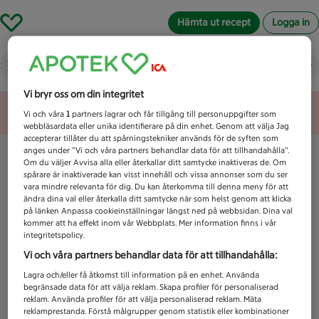
Hämta ut recept
Logga in
Vad letar du efter idag?
Vi bryr oss om din integritet
Unknown error
Vi och våra
1
partners lagrar och får tillgång till personuppgifter som
webbläsardata eller unika identifierare på din enhet. Genom att välja Jag
accepterar tillåter du att spårningstekniker används för de syften som
anges under ”Vi och våra partners behandlar data för att tillhandahålla”.
Om du väljer Avvisa alla eller återkallar ditt samtycke inaktiveras de. Om
spårare är inaktiverade kan visst innehåll och vissa annonser som du ser
vara mindre relevanta för dig. Du kan återkomma till denna meny för att
ändra dina val eller återkalla ditt samtycke när som helst genom att klicka
på länken Anpassa cookieinställningar längst ned på webbsidan. Dina val
kommer att ha effekt inom vår Webbplats. Mer information finns i vår
integritetspolicy.
Vi och våra partners behandlar data för att tillhandahålla:
Lagra och/eller få åtkomst till information på en enhet. Använda
begränsade data för att välja reklam. Skapa profiler för personaliserad
reklam. Använda profiler för att välja personaliserad reklam. Mäta
reklamprestanda. Förstå målgrupper genom statistik eller kombinationer