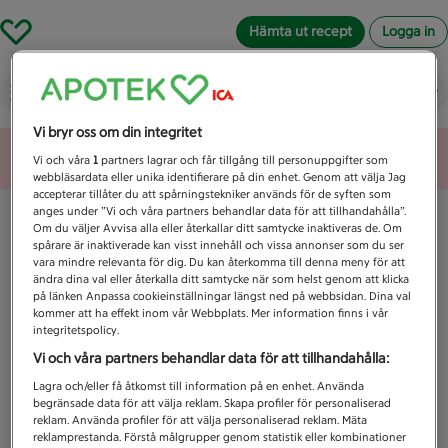
Hämta ut recept
Logga in
Vad letar du efter idag?
Vi bryr oss om din integritet
Unknown error
Vi och våra
1
partners lagrar och får tillgång till personuppgifter som
webbläsardata eller unika identifierare på din enhet. Genom att välja Jag
accepterar tillåter du att spårningstekniker används för de syften som
anges under ”Vi och våra partners behandlar data för att tillhandahålla”.
Om du väljer Avvisa alla eller återkallar ditt samtycke inaktiveras de. Om
spårare är inaktiverade kan visst innehåll och vissa annonser som du ser
vara mindre relevanta för dig. Du kan återkomma till denna meny för att
ändra dina val eller återkalla ditt samtycke när som helst genom att klicka
på länken Anpassa cookieinställningar längst ned på webbsidan. Dina val
kommer att ha effekt inom vår Webbplats. Mer information finns i vår
integritetspolicy.
Vi och våra partners behandlar data för att tillhandahålla:
Lagra och/eller få åtkomst till information på en enhet. Använda
begränsade data för att välja reklam. Skapa profiler för personaliserad
reklam. Använda profiler för att välja personaliserad reklam. Mäta
reklamprestanda. Förstå målgrupper genom statistik eller kombinationer