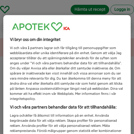
Hämta ut recept
Logga in
Vad letar du efter idag?
Vi bryr oss om din integritet
Unknown error
Vi och våra
1
partners lagrar och får tillgång till personuppgifter som
webbläsardata eller unika identifierare på din enhet. Genom att välja Jag
accepterar tillåter du att spårningstekniker används för de syften som
anges under ”Vi och våra partners behandlar data för att tillhandahålla”.
Om du väljer Avvisa alla eller återkallar ditt samtycke inaktiveras de. Om
spårare är inaktiverade kan visst innehåll och vissa annonser som du ser
vara mindre relevanta för dig. Du kan återkomma till denna meny för att
ändra dina val eller återkalla ditt samtycke när som helst genom att klicka
på länken Anpassa cookieinställningar längst ned på webbsidan. Dina val
kommer att ha effekt inom vår Webbplats. Mer information finns i vår
integritetspolicy.
Vi och våra partners behandlar data för att tillhandahålla:
Lagra och/eller få åtkomst till information på en enhet. Använda
begränsade data för att välja reklam. Skapa profiler för personaliserad
reklam. Använda profiler för att välja personaliserad reklam. Mäta
reklamprestanda. Förstå målgrupper genom statistik eller kombinationer