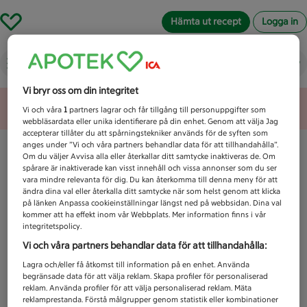
Hämta ut recept
Logga in
Vad letar du efter idag?
Vi bryr oss om din integritet
Unknown error
Vi och våra
1
partners lagrar och får tillgång till personuppgifter som
webbläsardata eller unika identifierare på din enhet. Genom att välja Jag
accepterar tillåter du att spårningstekniker används för de syften som
anges under ”Vi och våra partners behandlar data för att tillhandahålla”.
Om du väljer Avvisa alla eller återkallar ditt samtycke inaktiveras de. Om
spårare är inaktiverade kan visst innehåll och vissa annonser som du ser
vara mindre relevanta för dig. Du kan återkomma till denna meny för att
ändra dina val eller återkalla ditt samtycke när som helst genom att klicka
på länken Anpassa cookieinställningar längst ned på webbsidan. Dina val
kommer att ha effekt inom vår Webbplats. Mer information finns i vår
integritetspolicy.
Vi och våra partners behandlar data för att tillhandahålla:
Lagra och/eller få åtkomst till information på en enhet. Använda
begränsade data för att välja reklam. Skapa profiler för personaliserad
reklam. Använda profiler för att välja personaliserad reklam. Mäta
reklamprestanda. Förstå målgrupper genom statistik eller kombinationer