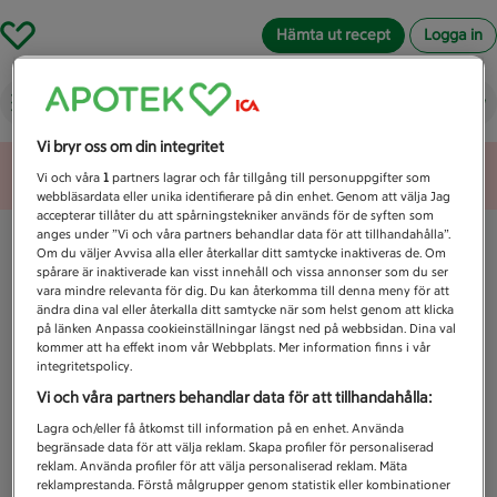
Hämta ut recept
Logga in
Vad letar du efter idag?
Vi bryr oss om din integritet
Unknown error
Vi och våra
1
partners lagrar och får tillgång till personuppgifter som
webbläsardata eller unika identifierare på din enhet. Genom att välja Jag
accepterar tillåter du att spårningstekniker används för de syften som
anges under ”Vi och våra partners behandlar data för att tillhandahålla”.
Om du väljer Avvisa alla eller återkallar ditt samtycke inaktiveras de. Om
spårare är inaktiverade kan visst innehåll och vissa annonser som du ser
vara mindre relevanta för dig. Du kan återkomma till denna meny för att
ändra dina val eller återkalla ditt samtycke när som helst genom att klicka
på länken Anpassa cookieinställningar längst ned på webbsidan. Dina val
kommer att ha effekt inom vår Webbplats. Mer information finns i vår
integritetspolicy.
Vi och våra partners behandlar data för att tillhandahålla:
Lagra och/eller få åtkomst till information på en enhet. Använda
begränsade data för att välja reklam. Skapa profiler för personaliserad
reklam. Använda profiler för att välja personaliserad reklam. Mäta
reklamprestanda. Förstå målgrupper genom statistik eller kombinationer