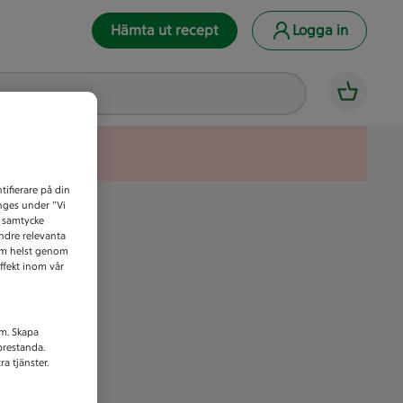
Hämta ut recept
Logga in
tifierare på din
anges under ”Vi
t samtycke
indre relevanta
som helst genom
ffekt inom vår
am. Skapa
prestanda.
a tjänster.