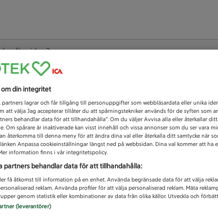
 du efter idag?
Unknown error
s om din integritet
1
partners lagrar och får tillgång till personuppgifter som webbläsardata eller unika iden
 att välja Jag accepterar tillåter du att spårningstekniker används för de syften som 
tners behandlar data för att tillhandahålla”. Om du väljer Avvisa alla eller återkallar dit
de. Om spårare är inaktiverade kan visst innehåll och vissa annonser som du ser vara m
kan återkomma till denna meny för att ändra dina val eller återkalla ditt samtycke när 
å länken Anpassa cookieinställningar längst ned på webbsidan. Dina val kommer att ha e
er information finns i vår integritetspolicy.
a partners behandlar data för att tillhandahålla:
ler få åtkomst till information på en enhet. Använda begränsade data för att välja rekl
 personaliserad reklam. Använda profiler för att välja personaliserad reklam. Mäta reklam
upper genom statistik eller kombinationer av data från olika källor. Utveckla och förbättr
artner (leverantörer)