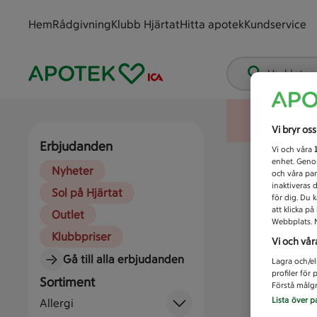
Hem
Rådgivning
Klubb Hjärtat
Hitta apotek
Kundservice
Vad letar
Vi bryr os
Erbjudanden
Vi och våra
enhet. Genom
Nyheter
och våra par
inaktiveras 
Sol på Hjärtat
för dig. Du 
att klicka p
Outlet
Webbplats. M
Klubbpriser
Vi och vår
Gå till alla erbjudanden
Lagra och/el
profiler för
Sortiment
Förstå målgr
Lista över p
Allergi