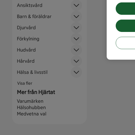
Ansiktsvård
Barn & föräldrar
Djurvård
Förkylning
Hudvård
Hårvård
Hälsa & livsstil
Visa fler
Mer från Hjärtat
Varumärken
Hälsohubben
Medvetna val