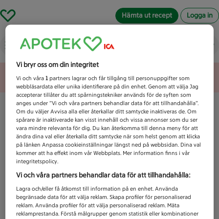
Hämta ut recept
Logga in
Vad letar du efter idag?
Vi bryr oss om din integritet
Unknown error
Vi och våra
1
partners lagrar och får tillgång till personuppgifter som
webbläsardata eller unika identifierare på din enhet. Genom att välja Jag
accepterar tillåter du att spårningstekniker används för de syften som
anges under ”Vi och våra partners behandlar data för att tillhandahålla”.
Om du väljer Avvisa alla eller återkallar ditt samtycke inaktiveras de. Om
spårare är inaktiverade kan visst innehåll och vissa annonser som du ser
vara mindre relevanta för dig. Du kan återkomma till denna meny för att
ändra dina val eller återkalla ditt samtycke när som helst genom att klicka
på länken Anpassa cookieinställningar längst ned på webbsidan. Dina val
kommer att ha effekt inom vår Webbplats. Mer information finns i vår
integritetspolicy.
Vi och våra partners behandlar data för att tillhandahålla:
Lagra och/eller få åtkomst till information på en enhet. Använda
begränsade data för att välja reklam. Skapa profiler för personaliserad
reklam. Använda profiler för att välja personaliserad reklam. Mäta
reklamprestanda. Förstå målgrupper genom statistik eller kombinationer