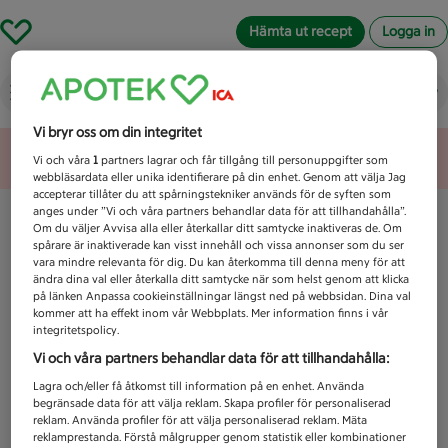
Hämta ut recept
Logga in
Vad letar du efter idag?
Vi bryr oss om din integritet
Unknown error
Vi och våra
1
partners lagrar och får tillgång till personuppgifter som
webbläsardata eller unika identifierare på din enhet. Genom att välja Jag
accepterar tillåter du att spårningstekniker används för de syften som
anges under ”Vi och våra partners behandlar data för att tillhandahålla”.
Om du väljer Avvisa alla eller återkallar ditt samtycke inaktiveras de. Om
spårare är inaktiverade kan visst innehåll och vissa annonser som du ser
vara mindre relevanta för dig. Du kan återkomma till denna meny för att
ändra dina val eller återkalla ditt samtycke när som helst genom att klicka
på länken Anpassa cookieinställningar längst ned på webbsidan. Dina val
kommer att ha effekt inom vår Webbplats. Mer information finns i vår
integritetspolicy.
Vi och våra partners behandlar data för att tillhandahålla:
Lagra och/eller få åtkomst till information på en enhet. Använda
begränsade data för att välja reklam. Skapa profiler för personaliserad
reklam. Använda profiler för att välja personaliserad reklam. Mäta
reklamprestanda. Förstå målgrupper genom statistik eller kombinationer