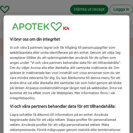
Hämta ut recept
Logga in
Vad letar du efter idag?
Vi bryr oss om din integritet
Unknown error
Vi och våra
1
partners lagrar och får tillgång till personuppgifter som
webbläsardata eller unika identifierare på din enhet. Genom att välja Jag
accepterar tillåter du att spårningstekniker används för de syften som
anges under ”Vi och våra partners behandlar data för att tillhandahålla”.
Om du väljer Avvisa alla eller återkallar ditt samtycke inaktiveras de. Om
spårare är inaktiverade kan visst innehåll och vissa annonser som du ser
vara mindre relevanta för dig. Du kan återkomma till denna meny för att
ändra dina val eller återkalla ditt samtycke när som helst genom att klicka
på länken Anpassa cookieinställningar längst ned på webbsidan. Dina val
kommer att ha effekt inom vår Webbplats. Mer information finns i vår
integritetspolicy.
Vi och våra partners behandlar data för att tillhandahålla:
Lagra och/eller få åtkomst till information på en enhet. Använda
begränsade data för att välja reklam. Skapa profiler för personaliserad
reklam. Använda profiler för att välja personaliserad reklam. Mäta
reklamprestanda. Förstå målgrupper genom statistik eller kombinationer