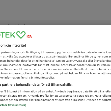
 du efter idag?
Unknown error
s om din integritet
1
partners lagrar och får tillgång till personuppgifter som webbläsardata eller unika iden
 att välja Jag accepterar tillåter du att spårningstekniker används för de syften som 
tners behandlar data för att tillhandahålla”. Om du väljer Avvisa alla eller återkallar dit
de. Om spårare är inaktiverade kan visst innehåll och vissa annonser som du ser vara m
kan återkomma till denna meny för att ändra dina val eller återkalla ditt samtycke när 
å länken Anpassa cookieinställningar längst ned på webbsidan. Dina val kommer att ha e
er information finns i vår integritetspolicy.
a partners behandlar data för att tillhandahålla:
ler få åtkomst till information på en enhet. Använda begränsade data för att välja rekl
 personaliserad reklam. Använda profiler för att välja personaliserad reklam. Mäta reklam
upper genom statistik eller kombinationer av data från olika källor. Utveckla och förbättr
artner (leverantörer)