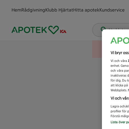
Hem
Rådgivning
Klubb Hjärtat
Hitta apotek
Kundservice
Vad letar
Vi bryr os
Vi och våra
enhet. Genom
och våra par
inaktiveras 
för dig. Du 
att klicka p
Webbplats. M
Vi och vår
Lagra och/el
profiler för
Förstå målgr
Lista över p