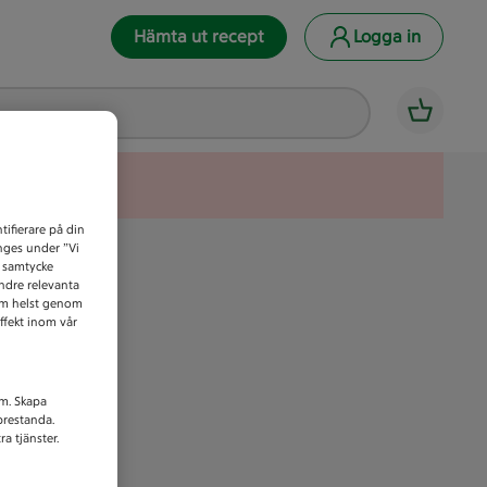
Hämta ut recept
Logga in
tifierare på din
anges under ”Vi
t samtycke
indre relevanta
som helst genom
ffekt inom vår
am. Skapa
prestanda.
a tjänster.