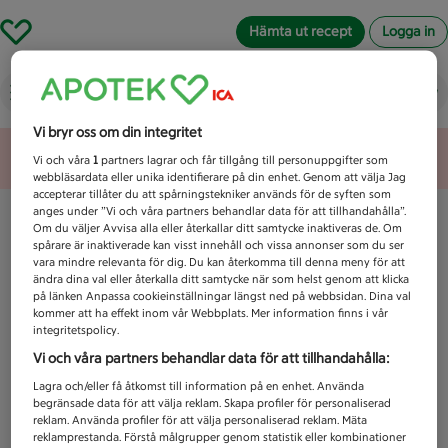
Hämta ut recept
Logga in
Vad letar du efter idag?
Vi bryr oss om din integritet
Unknown error
Vi och våra
1
partners lagrar och får tillgång till personuppgifter som
webbläsardata eller unika identifierare på din enhet. Genom att välja Jag
accepterar tillåter du att spårningstekniker används för de syften som
anges under ”Vi och våra partners behandlar data för att tillhandahålla”.
Om du väljer Avvisa alla eller återkallar ditt samtycke inaktiveras de. Om
spårare är inaktiverade kan visst innehåll och vissa annonser som du ser
vara mindre relevanta för dig. Du kan återkomma till denna meny för att
ändra dina val eller återkalla ditt samtycke när som helst genom att klicka
på länken Anpassa cookieinställningar längst ned på webbsidan. Dina val
kommer att ha effekt inom vår Webbplats. Mer information finns i vår
integritetspolicy.
Vi och våra partners behandlar data för att tillhandahålla:
Lagra och/eller få åtkomst till information på en enhet. Använda
begränsade data för att välja reklam. Skapa profiler för personaliserad
reklam. Använda profiler för att välja personaliserad reklam. Mäta
reklamprestanda. Förstå målgrupper genom statistik eller kombinationer