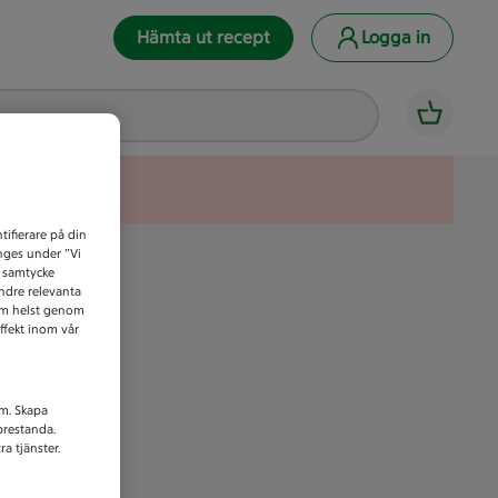
Hämta ut recept
Logga in
tifierare på din
anges under ”Vi
t samtycke
indre relevanta
som helst genom
ffekt inom vår
am. Skapa
prestanda.
a tjänster.