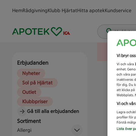
Hem
Rådgivning
Klubb Hjärtat
Hitta apotek
Kundservice
Vad letar
Vi bryr os
Erbjudanden
Vi och våra
enhet. Genom
Nyheter
och våra par
inaktiveras 
Sol på Hjärtat
för dig. Du 
att klicka p
Outlet
Webbplats. M
Klubbpriser
Vi och vår
Gå till alla erbjudanden
Lagra och/el
profiler för
Sortiment
Förstå målgr
Lista över p
Allergi