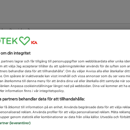
 du efter idag?
Unknown error
s om din integritet
1
partners lagrar och får tillgång till personuppgifter som webbläsardata eller unika iden
 att välja Jag accepterar tillåter du att spårningstekniker används för de syften som 
tners behandlar data för att tillhandahålla”. Om du väljer Avvisa alla eller återkallar dit
de. Om spårare är inaktiverade kan visst innehåll och vissa annonser som du ser vara m
kan återkomma till denna meny för att ändra dina val eller återkalla ditt samtycke när 
å länken Anpassa cookieinställningar längst ned på webbsidan. Dina val kommer att ha e
er information finns i vår integritetspolicy.
a partners behandlar data för att tillhandahålla:
ler få åtkomst till information på en enhet. Använda begränsade data för att välja rekl
 personaliserad reklam. Använda profiler för att välja personaliserad reklam. Mäta reklam
upper genom statistik eller kombinationer av data från olika källor. Utveckla och förbättr
artner (leverantörer)