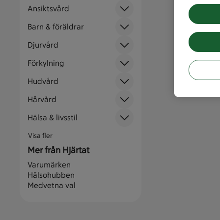
Ansiktsvård
Barn & föräldrar
Djurvård
Förkylning
Hudvård
Hårvård
Hälsa & livsstil
Visa fler
Mer från Hjärtat
Varumärken
Hälsohubben
Medvetna val