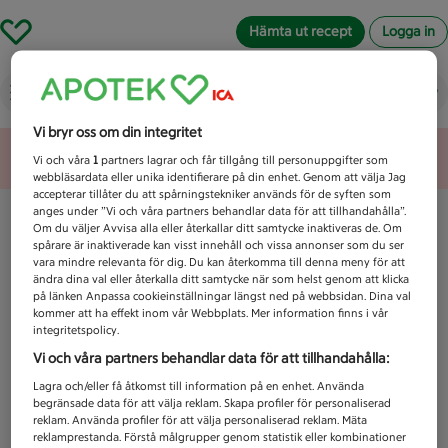
Hämta ut recept
Logga in
Vad letar du efter idag?
Vi bryr oss om din integritet
Unknown error
Vi och våra
1
partners lagrar och får tillgång till personuppgifter som
webbläsardata eller unika identifierare på din enhet. Genom att välja Jag
accepterar tillåter du att spårningstekniker används för de syften som
anges under ”Vi och våra partners behandlar data för att tillhandahålla”.
Om du väljer Avvisa alla eller återkallar ditt samtycke inaktiveras de. Om
spårare är inaktiverade kan visst innehåll och vissa annonser som du ser
vara mindre relevanta för dig. Du kan återkomma till denna meny för att
ändra dina val eller återkalla ditt samtycke när som helst genom att klicka
på länken Anpassa cookieinställningar längst ned på webbsidan. Dina val
kommer att ha effekt inom vår Webbplats. Mer information finns i vår
integritetspolicy.
Vi och våra partners behandlar data för att tillhandahålla:
Lagra och/eller få åtkomst till information på en enhet. Använda
begränsade data för att välja reklam. Skapa profiler för personaliserad
reklam. Använda profiler för att välja personaliserad reklam. Mäta
reklamprestanda. Förstå målgrupper genom statistik eller kombinationer