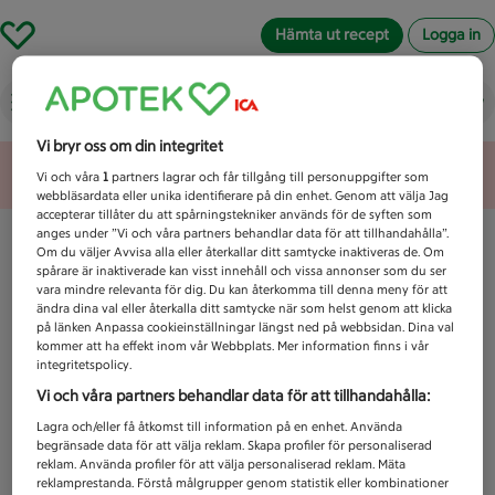
Hämta ut recept
Logga in
Vad letar du efter idag?
Vi bryr oss om din integritet
Unknown error
Vi och våra
1
partners lagrar och får tillgång till personuppgifter som
webbläsardata eller unika identifierare på din enhet. Genom att välja Jag
accepterar tillåter du att spårningstekniker används för de syften som
anges under ”Vi och våra partners behandlar data för att tillhandahålla”.
Om du väljer Avvisa alla eller återkallar ditt samtycke inaktiveras de. Om
spårare är inaktiverade kan visst innehåll och vissa annonser som du ser
vara mindre relevanta för dig. Du kan återkomma till denna meny för att
ändra dina val eller återkalla ditt samtycke när som helst genom att klicka
på länken Anpassa cookieinställningar längst ned på webbsidan. Dina val
kommer att ha effekt inom vår Webbplats. Mer information finns i vår
integritetspolicy.
Vi och våra partners behandlar data för att tillhandahålla:
Lagra och/eller få åtkomst till information på en enhet. Använda
begränsade data för att välja reklam. Skapa profiler för personaliserad
reklam. Använda profiler för att välja personaliserad reklam. Mäta
reklamprestanda. Förstå målgrupper genom statistik eller kombinationer