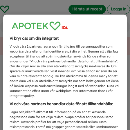
Hämta ut recept
Logga in
Vad letar du efter idag?
Vi bryr oss om din integritet
Unknown error
Vi och våra
1
partners lagrar och får tillgång till personuppgifter som
webbläsardata eller unika identifierare på din enhet. Genom att välja Jag
accepterar tillåter du att spårningstekniker används för de syften som
anges under ”Vi och våra partners behandlar data för att tillhandahålla”.
Om du väljer Avvisa alla eller återkallar ditt samtycke inaktiveras de. Om
spårare är inaktiverade kan visst innehåll och vissa annonser som du ser
vara mindre relevanta för dig. Du kan återkomma till denna meny för att
ändra dina val eller återkalla ditt samtycke när som helst genom att klicka
på länken Anpassa cookieinställningar längst ned på webbsidan. Dina val
kommer att ha effekt inom vår Webbplats. Mer information finns i vår
integritetspolicy.
Vi och våra partners behandlar data för att tillhandahålla:
Lagra och/eller få åtkomst till information på en enhet. Använda
begränsade data för att välja reklam. Skapa profiler för personaliserad
reklam. Använda profiler för att välja personaliserad reklam. Mäta
reklamprestanda. Förstå målgrupper genom statistik eller kombinationer