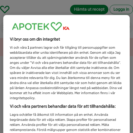
Hämta ut recept
Logga in
Vad letar du efter idag?
Vi bryr oss om din integritet
Unknown error
Vi och våra
1
partners lagrar och får tillgång till personuppgifter som
webbläsardata eller unika identifierare på din enhet. Genom att välja Jag
accepterar tillåter du att spårningstekniker används för de syften som
anges under ”Vi och våra partners behandlar data för att tillhandahålla”.
Om du väljer Avvisa alla eller återkallar ditt samtycke inaktiveras de. Om
spårare är inaktiverade kan visst innehåll och vissa annonser som du ser
vara mindre relevanta för dig. Du kan återkomma till denna meny för att
ändra dina val eller återkalla ditt samtycke när som helst genom att klicka
på länken Anpassa cookieinställningar längst ned på webbsidan. Dina val
kommer att ha effekt inom vår Webbplats. Mer information finns i vår
integritetspolicy.
Vi och våra partners behandlar data för att tillhandahålla:
Lagra och/eller få åtkomst till information på en enhet. Använda
begränsade data för att välja reklam. Skapa profiler för personaliserad
reklam. Använda profiler för att välja personaliserad reklam. Mäta
reklamprestanda. Förstå målgrupper genom statistik eller kombinationer