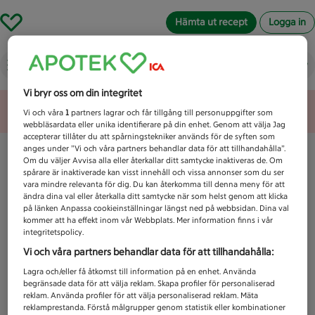
Hämta ut recept
Logga in
Vad letar du efter idag?
Vi bryr oss om din integritet
Unknown error
Vi och våra
1
partners lagrar och får tillgång till personuppgifter som
webbläsardata eller unika identifierare på din enhet. Genom att välja Jag
accepterar tillåter du att spårningstekniker används för de syften som
anges under ”Vi och våra partners behandlar data för att tillhandahålla”.
Om du väljer Avvisa alla eller återkallar ditt samtycke inaktiveras de. Om
spårare är inaktiverade kan visst innehåll och vissa annonser som du ser
vara mindre relevanta för dig. Du kan återkomma till denna meny för att
ändra dina val eller återkalla ditt samtycke när som helst genom att klicka
på länken Anpassa cookieinställningar längst ned på webbsidan. Dina val
kommer att ha effekt inom vår Webbplats. Mer information finns i vår
integritetspolicy.
Vi och våra partners behandlar data för att tillhandahålla:
Lagra och/eller få åtkomst till information på en enhet. Använda
begränsade data för att välja reklam. Skapa profiler för personaliserad
reklam. Använda profiler för att välja personaliserad reklam. Mäta
reklamprestanda. Förstå målgrupper genom statistik eller kombinationer