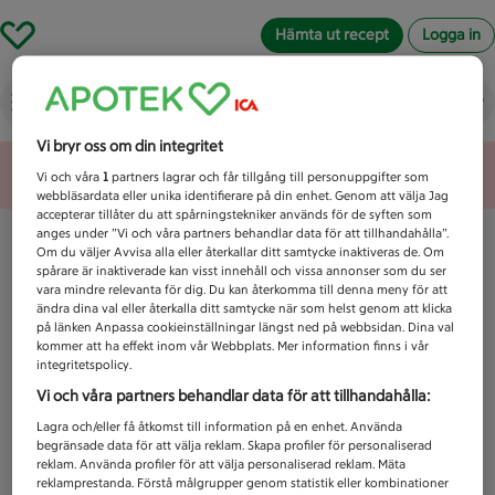
Hämta ut recept
Logga in
Vad letar du efter idag?
Vi bryr oss om din integritet
Unknown error
Vi och våra
1
partners lagrar och får tillgång till personuppgifter som
webbläsardata eller unika identifierare på din enhet. Genom att välja Jag
accepterar tillåter du att spårningstekniker används för de syften som
anges under ”Vi och våra partners behandlar data för att tillhandahålla”.
Om du väljer Avvisa alla eller återkallar ditt samtycke inaktiveras de. Om
spårare är inaktiverade kan visst innehåll och vissa annonser som du ser
vara mindre relevanta för dig. Du kan återkomma till denna meny för att
ändra dina val eller återkalla ditt samtycke när som helst genom att klicka
på länken Anpassa cookieinställningar längst ned på webbsidan. Dina val
kommer att ha effekt inom vår Webbplats. Mer information finns i vår
integritetspolicy.
Vi och våra partners behandlar data för att tillhandahålla:
Lagra och/eller få åtkomst till information på en enhet. Använda
begränsade data för att välja reklam. Skapa profiler för personaliserad
reklam. Använda profiler för att välja personaliserad reklam. Mäta
reklamprestanda. Förstå målgrupper genom statistik eller kombinationer