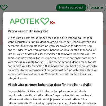
Hämta ut recept
Logga in
Vad letar du efter idag?
Vi bryr oss om din integritet
Unknown error
Vi och våra
1
partners lagrar och får tillgång till personuppgifter som
webbläsardata eller unika identifierare på din enhet. Genom att välja Jag
accepterar tillåter du att spårningstekniker används för de syften som
anges under ”Vi och våra partners behandlar data för att tillhandahålla”.
Om du väljer Avvisa alla eller återkallar ditt samtycke inaktiveras de. Om
spårare är inaktiverade kan visst innehåll och vissa annonser som du ser
vara mindre relevanta för dig. Du kan återkomma till denna meny för att
ändra dina val eller återkalla ditt samtycke när som helst genom att klicka
på länken Anpassa cookieinställningar längst ned på webbsidan. Dina val
kommer att ha effekt inom vår Webbplats. Mer information finns i vår
integritetspolicy.
Vi och våra partners behandlar data för att tillhandahålla:
Lagra och/eller få åtkomst till information på en enhet. Använda
begränsade data för att välja reklam. Skapa profiler för personaliserad
reklam. Använda profiler för att välja personaliserad reklam. Mäta
reklamprestanda. Förstå målgrupper genom statistik eller kombinationer