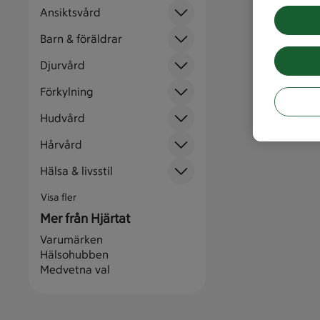
Ansiktsvård
Barn & föräldrar
Djurvård
Förkylning
Hudvård
Hårvård
Hälsa & livsstil
Visa fler
Mer från Hjärtat
Varumärken
Hälsohubben
Medvetna val