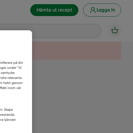
Hämta ut recept
Logga in
tifierare på din
anges under ”Vi
t samtycke
indre relevanta
som helst genom
ffekt inom vår
am. Skapa
prestanda.
a tjänster.