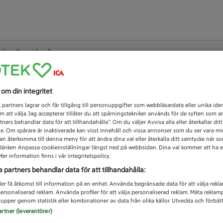
 du efter idag?
Unknown error
s om din integritet
1
partners lagrar och får tillgång till personuppgifter som webbläsardata eller unika iden
 att välja Jag accepterar tillåter du att spårningstekniker används för de syften som 
tners behandlar data för att tillhandahålla”. Om du väljer Avvisa alla eller återkallar dit
de. Om spårare är inaktiverade kan visst innehåll och vissa annonser som du ser vara m
kan återkomma till denna meny för att ändra dina val eller återkalla ditt samtycke när 
å länken Anpassa cookieinställningar längst ned på webbsidan. Dina val kommer att ha e
er information finns i vår integritetspolicy.
a partners behandlar data för att tillhandahålla:
ler få åtkomst till information på en enhet. Använda begränsade data för att välja rekl
 personaliserad reklam. Använda profiler för att välja personaliserad reklam. Mäta reklam
upper genom statistik eller kombinationer av data från olika källor. Utveckla och förbättr
artner (leverantörer)