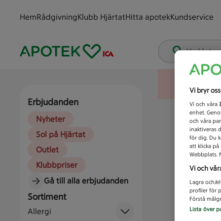
Hem
Rådgivning
Klubb Hjärtat
Hitta apotek
Kundservice
Vad letar
Vi bryr os
Erbjudanden
Vi och våra
enhet. Genom
Nyheter
och våra par
inaktiveras 
Sol på Hjärtat
för dig. Du 
att klicka p
Outlet
Webbplats. M
Klubbpriser
Vi och vår
Gå till alla erbjudanden
Lagra och/el
profiler för
Sortiment
Förstå målgr
Lista över p
Allergi