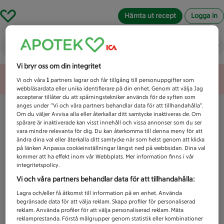
Hämta ut recept
Logga in
Vad letar du efter idag?
Vi bryr oss om din integritet
Unknown error
Vi och våra
1
partners lagrar och får tillgång till personuppgifter som
webbläsardata eller unika identifierare på din enhet. Genom att välja Jag
accepterar tillåter du att spårningstekniker används för de syften som
anges under ”Vi och våra partners behandlar data för att tillhandahålla”.
Om du väljer Avvisa alla eller återkallar ditt samtycke inaktiveras de. Om
spårare är inaktiverade kan visst innehåll och vissa annonser som du ser
vara mindre relevanta för dig. Du kan återkomma till denna meny för att
ändra dina val eller återkalla ditt samtycke när som helst genom att klicka
på länken Anpassa cookieinställningar längst ned på webbsidan. Dina val
kommer att ha effekt inom vår Webbplats. Mer information finns i vår
integritetspolicy.
Vi och våra partners behandlar data för att tillhandahålla:
Lagra och/eller få åtkomst till information på en enhet. Använda
begränsade data för att välja reklam. Skapa profiler för personaliserad
reklam. Använda profiler för att välja personaliserad reklam. Mäta
reklamprestanda. Förstå målgrupper genom statistik eller kombinationer