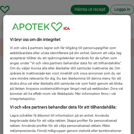
Hämta ut recept
Logga in
Vad letar du efter idag?
Vi bryr oss om din integritet
Unknown error
Vi och våra
1
partners lagrar och får tillgång till personuppgifter som
webbläsardata eller unika identifierare på din enhet. Genom att välja Jag
accepterar tillåter du att spårningstekniker används för de syften som
anges under ”Vi och våra partners behandlar data för att tillhandahålla”.
Om du väljer Avvisa alla eller återkallar ditt samtycke inaktiveras de. Om
spårare är inaktiverade kan visst innehåll och vissa annonser som du ser
vara mindre relevanta för dig. Du kan återkomma till denna meny för att
ändra dina val eller återkalla ditt samtycke när som helst genom att klicka
på länken Anpassa cookieinställningar längst ned på webbsidan. Dina val
kommer att ha effekt inom vår Webbplats. Mer information finns i vår
integritetspolicy.
Vi och våra partners behandlar data för att tillhandahålla:
Lagra och/eller få åtkomst till information på en enhet. Använda
begränsade data för att välja reklam. Skapa profiler för personaliserad
reklam. Använda profiler för att välja personaliserad reklam. Mäta
reklamprestanda. Förstå målgrupper genom statistik eller kombinationer