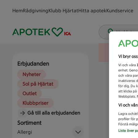
Hem
Rådgivning
Klubb Hjärtat
Hitta apotek
Kundservice
Vad letar
Vi bryr os
Erbjudanden
Vi och våra
enhet. Genom
Nyheter
och våra par
inaktiveras 
Sol på Hjärtat
för dig. Du 
att klicka p
Outlet
Webbplats. M
Klubbpriser
Vi och vår
Gå till alla erbjudanden
Lagra och/el
profiler för
Sortiment
Förstå målgr
Lista över p
Allergi