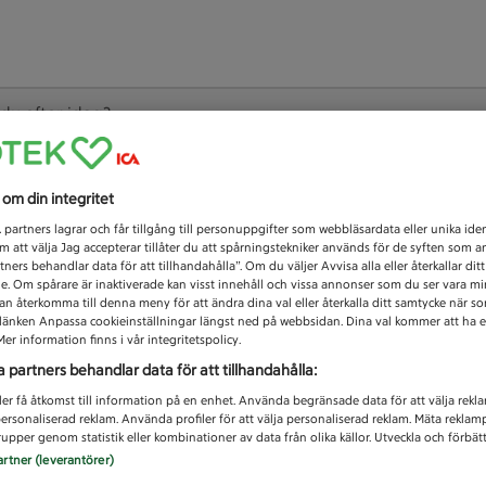
 du efter idag?
Unknown error
s om din integritet
1
partners lagrar och får tillgång till personuppgifter som webbläsardata eller unika iden
 att välja Jag accepterar tillåter du att spårningstekniker används för de syften som 
tners behandlar data för att tillhandahålla”. Om du väljer Avvisa alla eller återkallar dit
de. Om spårare är inaktiverade kan visst innehåll och vissa annonser som du ser vara m
kan återkomma till denna meny för att ändra dina val eller återkalla ditt samtycke när 
å länken Anpassa cookieinställningar längst ned på webbsidan. Dina val kommer att ha e
er information finns i vår integritetspolicy.
a partners behandlar data för att tillhandahålla:
ler få åtkomst till information på en enhet. Använda begränsade data för att välja rekl
 personaliserad reklam. Använda profiler för att välja personaliserad reklam. Mäta reklam
upper genom statistik eller kombinationer av data från olika källor. Utveckla och förbättr
artner (leverantörer)