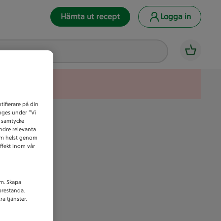
Hämta ut recept
Logga in
tifierare på din
anges under ”Vi
t samtycke
indre relevanta
som helst genom
ffekt inom vår
am. Skapa
prestanda.
a tjänster.