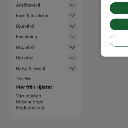
Ansiktsvård
Barn & föräldrar
Djurvård
Förkylning
Hudvård
Hårvård
Hälsa & livsstil
Visa fler
Mer från Hjärtat
Varumärken
Hälsohubben
Medvetna val